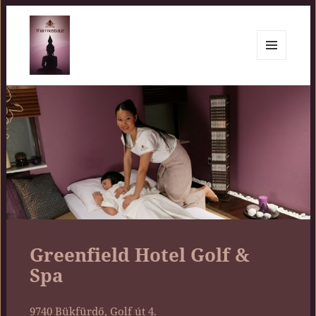
MENÜ
ÉS
Siam Center
WIDGETEK
Greenfield Hotel Golf &
Spa
9740 Bükfürdő, Golf út 4.