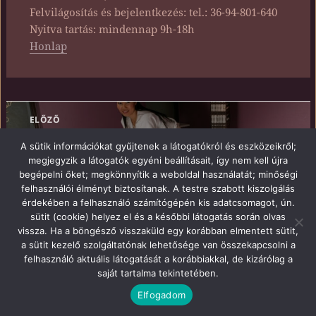
Felvilágosítás és bejelentkezés: tel.: 36-94-801-640
Nyitva tartás: mindennap 9h-18h
Honlap
Bejegyzés
ELŐZŐ
navigáció
Hunguest Hotel Répce Gold
Korábbi
A sütik információkat gyűjtenek a látogatókról és eszközeikről;
Bükfürdő****
bejegyzések:
megjegyzik a látogatók egyéni beállításait, így nem kell újra
begépelni őket; megkönnyítik a weboldal használatát; minőségi
KÖVETKEZŐ
felhasználói élményt biztosítanak. A testre szabott kiszolgálás
Danubius Health Spa Resort Bük****
Következő
érdekében a felhasználó számítógépén kis adatcsomagot, ún.
sütit (cookie) helyez el és a későbbi látogatás során olvas
bejegyzések:
vissza. Ha a böngésző visszaküld egy korábban elmentett sütit,
Proudly powered by WordPress
a sütit kezelő szolgáltatónak lehetősége van összekapcsolni a
felhasználó aktuális látogatását a korábbiakkal, de kizárólag a
saját tartalma tekintetében.
Elfogadom