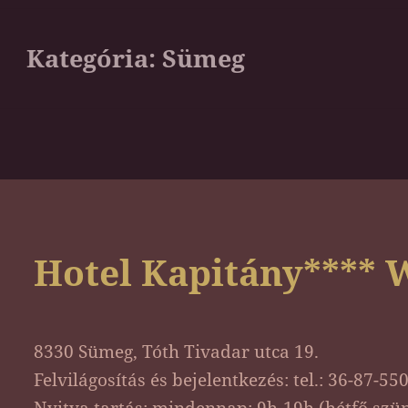
Kategória:
Sümeg
Hotel Kapitány**** 
8330 Sümeg, Tóth Tivadar utca 19.
Felvilágosítás és bejelentkezés: tel.: 36-87-55
Nyitva tartás: mindennap: 9h-19h (hétfő szü