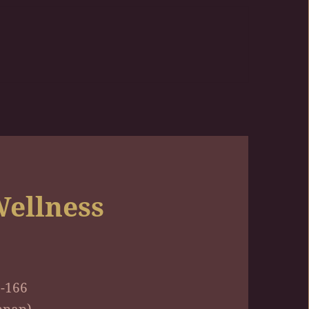
Wellness
0-166
nnap)