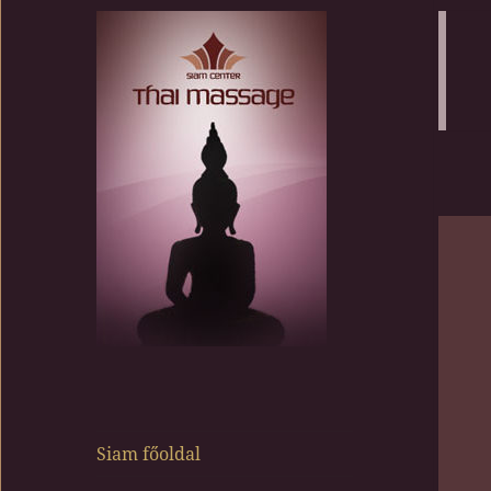
Siam Center
Siam főoldal