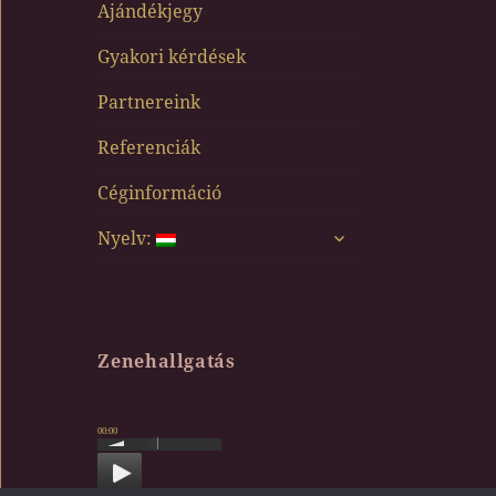
Ajándékjegy
Gyakori kérdések
Partnereink
Referenciák
Céginformáció
almenü
Nyelv:
szétnyitása
Zenehallgatás
00:00