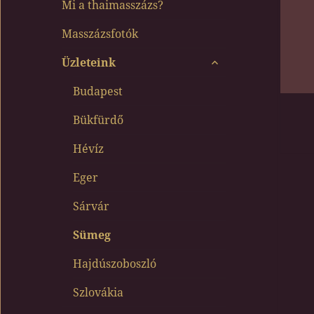
Mi a thaimasszázs?
Masszázsfotók
almenü
Üzleteink
szétnyitása
Budapest
Bükfürdő
Hévíz
Eger
Sárvár
Sümeg
Hajdúszoboszló
Szlovákia