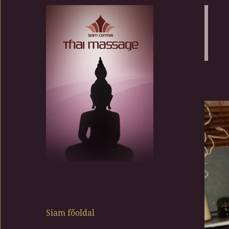
Siam Center
Siam főoldal