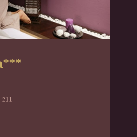
a***
0-211