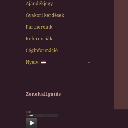
Ajándékjegy
Gyakori kérdések
Partnereink
Referenciák
Céginformáció
almenü
Nyelv:
szétnyitása
Zenehallgatás
00:00