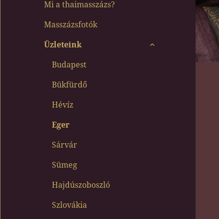
Mi a thaimasszázs?
Masszázsfotók
almenü
Üzleteink
szétnyitása
Budapest
Bükfürdő
Hévíz
Eger
Sárvár
Sümeg
Hajdúszoboszló
Szlovákia