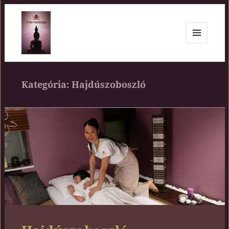
MENÜ
ÉS
Siam Center
WIDGETEK
Kategória:
Hajdúszoboszló