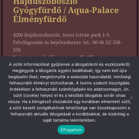
Hajdúszoboszló
Gyógyfürdő / Aqua-Palace
Élményfürdő
4200 Hajdúszoboszló, Szent István park 1-3.
Felvilágosítás és bejelentkezés: tel.: 00-36 52/ 558-
558
Nyitva tartás: hétfő-vasárnap: 9h-18h
Honlap
A sütik információkat gyűjtenek a látogatókról és eszközeikről;
megjegyzik a látogatók egyéni beállításait, így nem kell újra
begépelni őket; megkönnyítik a weboldal használatát; minőségi
felhasználói élményt biztosítanak. A testre szabott kiszolgálás
érdekében a felhasználó számítógépén kis adatcsomagot, ún.
sütit (cookie) helyez el és a későbbi látogatás során olvas
Proudly powered by WordPress
vissza. Ha a böngésző visszaküld egy korábban elmentett sütit,
a sütit kezelő szolgáltatónak lehetősége van összekapcsolni a
felhasználó aktuális látogatását a korábbiakkal, de kizárólag a
saját tartalma tekintetében.
Elfogadom