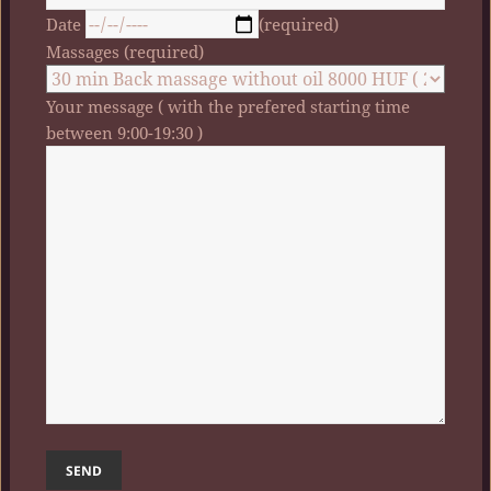
Date
(required)
Massages (required)
Your message ( with the prefered starting time
between 9:00-19:30 )