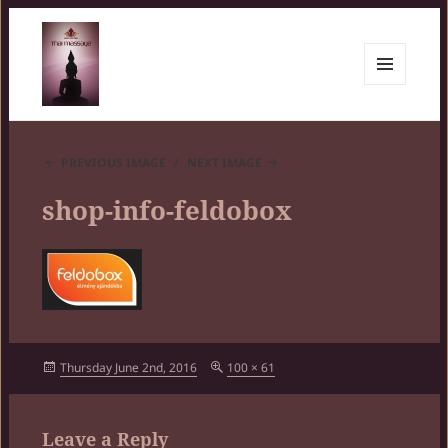
MENU
AND
Siam Center
WIDGETS
PREVIOUS IMAGE
NEXT IMAGE
shop-info-feldobox
Posted
Full
Thursday June 2nd, 2016
100 × 61
on
size
Leave a Reply