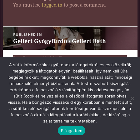
You must be
logged in
to post a comment.
Post
PUBLISHED IN
navigation
Gellért Gyógyfürdő / Gellert Bath
Proudly powered by WordPress
A sütik információkat gyűjtenek a látogatókról és eszközeikről;
megjegyzik a látogatók egyéni beállításait, így nem kell újra
begépelni őket; megkönnyítik a weboldal használatát; minőségi
felhasználói élményt biztosítanak. A testre szabott kiszolgálás
érdekében a felhasználó számítógépén kis adatcsomagot, ún.
sütit (cookie) helyez el és a későbbi látogatás során olvas
vissza. Ha a böngésző visszaküld egy korábban elmentett sütit,
a sütit kezelő szolgáltatónak lehetősége van összekapcsolni a
felhasználó aktuális látogatását a korábbiakkal, de kizárólag a
saját tartalma tekintetében.
Elfogadom