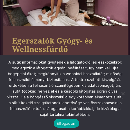
Egerszalók Gyógy- és
Wellnessfürdő
A sütik információkat gyűjtenek a látogatókról és eszközeikről;
3394 Egerszalók, Forrás u. 4.
megjegyzik a látogatók egyéni beállításait, így nem kell újra
Information and registration: phone: 36-36-688-
begépelni őket; megkönnyítik a weboldal használatát; minőségi
500
felhasználói élményt biztosítanak. A testre szabott kiszolgálás
Opening hours, every day: 10h-20h
érdekében a felhasználó számítógépén kis adatcsomagot, ún.
Web page
sütit (cookie) helyez el és a későbbi látogatás során olvas
vissza. Ha a böngésző visszaküld egy korábban elmentett sütit,
a sütit kezelő szolgáltatónak lehetősége van összekapcsolni a
felhasználó aktuális látogatását a korábbiakkal, de kizárólag a
saját tartalma tekintetében.
Proudly powered by WordPress
Elfogadom