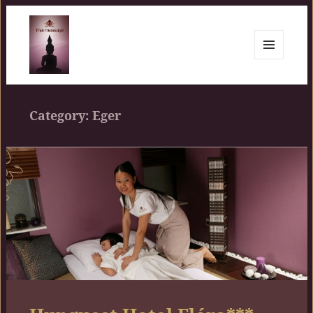
MENU
AND
Siam Center
WIDGETS
Category:
Eger