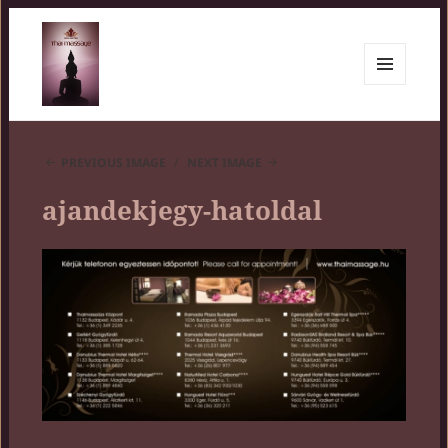
MENU
AND
Siam Center
WIDGETS
PREVIOUS IMAGE
NEXT IMAGE
ajandekjegy-hatoldal