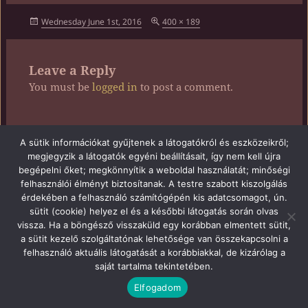
Posted
Full
Wednesday June 1st, 2016
400 × 189
on
size
Leave a Reply
You must be
logged in
to post a comment.
Post
A sütik információkat gyűjtenek a látogatókról és eszközeikről;
PUBLISHED IN
megjegyzik a látogatók egyéni beállításait, így nem kell újra
navigation
Ajándékjegy
begépelni őket; megkönnyítik a weboldal használatát; minőségi
felhasználói élményt biztosítanak. A testre szabott kiszolgálás
érdekében a felhasználó számítógépén kis adatcsomagot, ún.
Proudly powered by WordPress
sütit (cookie) helyez el és a későbbi látogatás során olvas
vissza. Ha a böngésző visszaküld egy korábban elmentett sütit,
a sütit kezelő szolgáltatónak lehetősége van összekapcsolni a
felhasználó aktuális látogatását a korábbiakkal, de kizárólag a
saját tartalma tekintetében.
Elfogadom