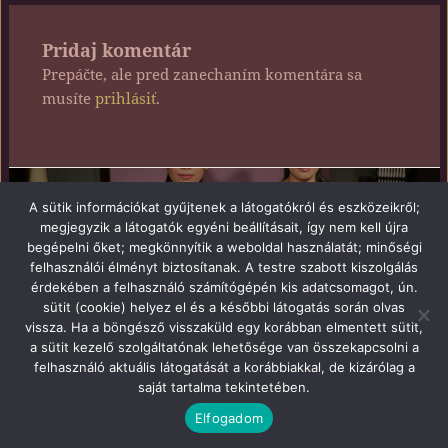
Pridaj komentár
Prepáčte, ale pred zanechaním komentára sa
musíte
prihlásiť
.
Navigácia
PUBLIKOVANÉ V
v
A sütik információkat gyűjtenek a látogatókról és eszközeikről;
Gyakori kérdések
článku
megjegyzik a látogatók egyéni beállításait, így nem kell újra
begépelni őket; megkönnyítik a weboldal használatát; minőségi
felhasználói élményt biztosítanak. A testre szabott kiszolgálás
Hrdo poháňa WordPress
érdekében a felhasználó számítógépén kis adatcsomagot, ún.
sütit (cookie) helyez el és a későbbi látogatás során olvas
vissza. Ha a böngésző visszaküld egy korábban elmentett sütit,
a sütit kezelő szolgáltatónak lehetősége van összekapcsolni a
felhasználó aktuális látogatását a korábbiakkal, de kizárólag a
saját tartalma tekintetében.
Elfogadom